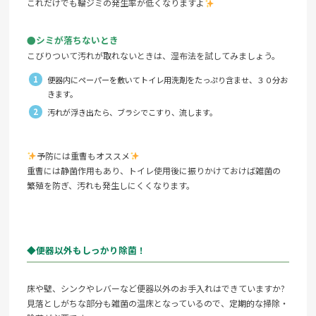
これだけでも輪ジミの発生率が低くなりますよ
●シミが落ちないとき
こびりついて汚れが取れないときは、湿布法を試してみましょう。
便器内にペーパーを敷いてトイレ用洗剤をたっぷり含ませ、３０分お
きます。
汚れが浮き出たら、ブラシでこすり、流します。
予防には重曹もオススメ
重曹には静菌作用もあり、トイレ使用後に振りかけておけば雑菌の
繁殖を防ぎ、汚れも発生しにくくなります。
◆便器以外もしっかり除菌！
床や壁、シンクやレバーなど便器以外のお手入れはできていますか?
見落としがちな部分も雑菌の温床となっているので、定期的な掃除・