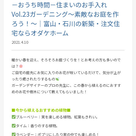
－おうち時間－住まいのお手入れ
Vol.23ガーデニング～素敵なお庭を作
ろう！～｜富山・石川の新築・注文住
宅ならオダケホーム
2021.4.10
暖かい春を迎え、そろそろお庭づくりを！とお考えの方も多いので
は？
ご自宅の庭先にお気に入りのお花が咲いているだけで、気分が上が
ったり癒されたりするもの
ガーデンデザイナーのプロの先生に、この春から植えるのにおすす
めのお花や樹木について教えてもらいました！
■今から植えるおすすめの植物■
ブルーベリー：実を楽しめる植物。紅葉もきれい。
タイム：香りのする植物。
ラベンダー：ポプリにしたり家の中でも楽しめる！