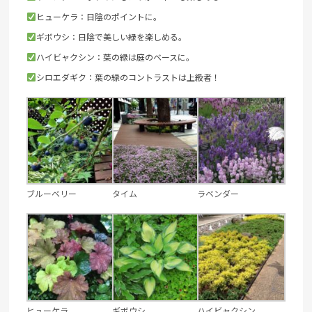
ヒューケラ：日陰のポイントに。
ギボウシ：日陰で美しい緑を楽しめる。
ハイビャクシン：葉の緑は庭のベースに。
シロエダギク：葉の緑のコントラストは上級者！
ブルーベリー
タイム
ラベンダー
ヒューケラ
ギボウシ
ハイビャクシン