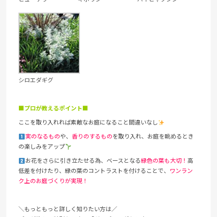
シロエダギグ
■プロが教えるポイント■
ここを取り入れれば素敵なお庭になること間違いなし
実のなるもの
や、
香りのするもの
を取り入れ、お庭を眺めるとき
の楽しみをアップ
お花をさらに引き立たせる為、ベースとなる
緑色の葉も大切！
高
低差を付けたり、緑の葉のコントラストを付けることで、
ワンラン
ク上のお庭づくりが実現！
＼もっともっと詳しく知りたい方は／