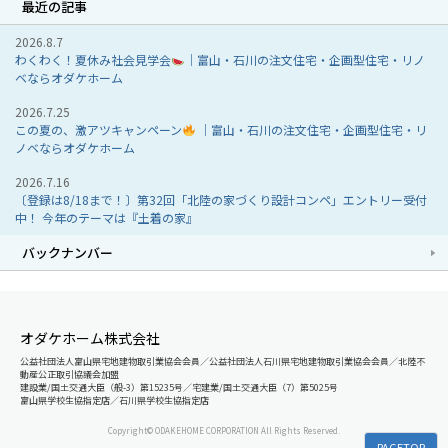
最近の記事
2026.8.7
わくわく！夏休み社会見学会
｜富山・石川の注文住宅・企画型住宅・リノ
ベならオダケホーム
2026.7.25
この夏の、激アツキャンペーン
｜富山・石川の注文住宅・企画型住宅・リ
ノベならオダケホーム
2026.7.16
〔登録は8/18まで！〕第32回「北陸の家づくり設計コンペ」エントリー受付
中！ 今年のテーマは『土着の家』
バックナンバー
オダケホーム株式会社
公益社団法人富山県宅地建物取引業協会会員／公益社団法人石川県宅地建物取引業協会会員／北陸不
動産公正取引協議会加盟
建設業/国土交通大臣（般-3）第15235号／宅建業/国土交通大臣（7）第5025号
富山県学校生協指定店／石川県学校生協指定店
Copyright© ODAKEHOME CORPORATION All Rights Reserved.
PAGETOP