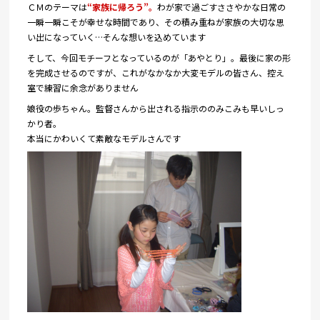
ＣＭのテーマは
“家族に帰ろう”。
わが
家で過ごすささやかな日常の
一瞬一瞬こそが幸せな時間であり、その積み重ねが家族の大切な思
い出になっていく…そんな想いを込めています
そして、今回モチーフとなっているのが「あやとり」。最後に家の形
を完成させるのですが、これがなかなか大変モデルの皆さん、控え
室で練習に余念がありません
娘役の歩ちゃん。監督さんから出される指示ののみこみも早いしっ
かり者。
本当にかわいくて素敵なモデルさんです