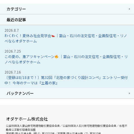
カテゴリー
最近の記事
2026.8.7
わくわく！夏休み社会見学会
｜富山・石川の注文住宅・企画型住宅・リノ
ベならオダケホーム
2026.7.25
この夏の、激アツキャンペーン
｜富山・石川の注文住宅・企画型住宅・リ
ノベならオダケホーム
2026.7.16
〔登録は8/18まで！〕第32回「北陸の家づくり設計コンペ」エントリー受付
中！ 今年のテーマは『土着の家』
バックナンバー
オダケホーム株式会社
公益社団法人富山県宅地建物取引業協会会員／公益社団法人石川県宅地建物取引業協会会員／北陸不
動産公正取引協議会加盟
建設業/国土交通大臣（般-3）第15235号／宅建業/国土交通大臣（7）第5025号