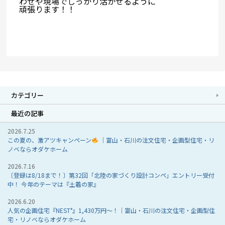
わせや現場でしっかり活かせるように
頑張ります！！
カテゴリー
最近の記事
2026.7.25
この夏の、激アツキャンペーン
｜富山・石川の注文住宅・企画型住宅・リ
ノベならオダケホーム
2026.7.16
〔登録は8/18まで！〕第32回「北陸の家づくり設計コンペ」エントリー受付
中！ 今年のテーマは『土着の家』
2026.6.20
人気の企画住宅『NEST°』1,430万円～！｜富山・石川の注文住宅・企画型住
宅・リノベならオダケホーム