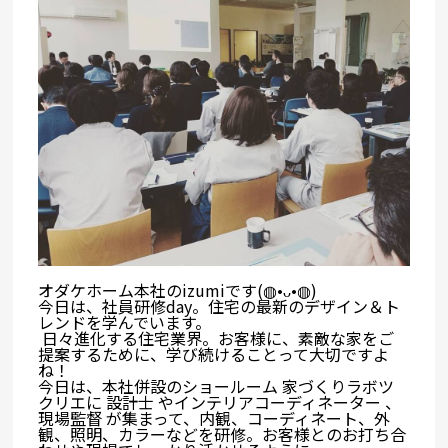
オダケホーム本社のizumiです(◍•ᴗ•◍)
今日は、社員研修day。住宅の最新のデザイン＆ト
レンドを学んでいます。
日々進化する住宅業界。お客様に、素敵な家をご
提案するために、学び続けることって大切ですよ
ね！
今日は、本社併設のショールーム 家づくりラボツ
クリエに 設計士 やインテリアコーディネーター 、
現場監督 が集
まって、内観、コーディネート、外
観、照明、カラーなどを研修。お客様とのお打ち合