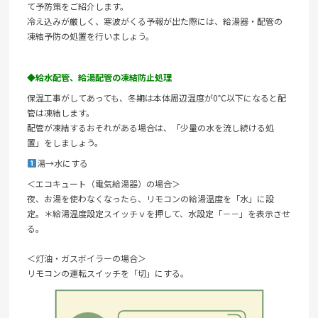
て予防策をご紹介します。
冷え込みが厳しく、寒波がくる予報が出た際には、給湯器・配管の
凍結予防の処置を行いましょう。
◆給水配管、給湯配管の凍結防止処理
保温工事がしてあっても、冬期は本体周辺温度が0℃以下になると配
管は凍結します。
配管が凍結するおそれがある場合は、「少量の水を流し続ける処
置」をしましょう。
湯→水にする
＜エコキュート（電気給湯器）の場合＞
夜、お湯を使わなくなったら、リモコンの給湯温度を「水」に設
定。＊給湯温度設定スイッチｖを押して、水設定「－－」を表示させ
る。
＜灯油・ガスボイラーの場合＞
リモコンの運転スイッチを「切」にする。