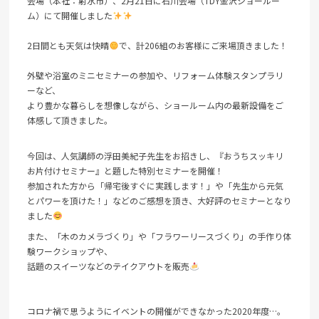
会場（本社：射水市）、2月21日に石川会場（TDY金沢ショールー
ム）にて開催しました
2日間とも天気は快晴
で、計206組のお客様にご来場頂きました！
外壁や浴室のミニセミナーの参加や、リフォーム体験スタンプラリ
ーなど、
より豊かな暮らしを想像しながら、ショールーム内の最新設備をご
体感して頂きました。
今回は、人気講師の浮田美紀子先生をお招きし、『おうちスッキリ
お片付けセミナー』と題した特別セミナーを開催！
参加された方から「帰宅後すぐに実践します！」や「先生から元気
とパワーを頂けた！」などのご感想を頂き、大好評のセミナーとなり
ました
また、「木のカメラづくり」や「フラワーリースづくり」の手作り体
験ワークショップや、
話題のスイーツなどのテイクアウトを販売
コロナ禍で思うようにイベントの開催ができなかった2020年度…。