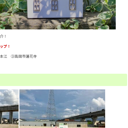
介！
ップ！
口本江 ③高岡市蓮花寺