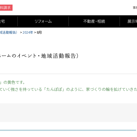
域活動報告）
>
2024年
>
8月
」の黄色です。
ていく強さを持っている「たんぽぽ」のように、家づくりの輪を拡げていき