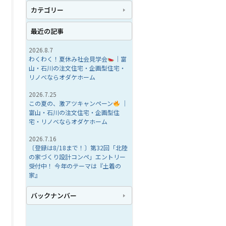
カテゴリー
最近の記事
2026.8.7
わくわく！夏休み社会見学会
｜富
山・石川の注文住宅・企画型住宅・
リノベならオダケホーム
2026.7.25
この夏の、激アツキャンペーン
｜
富山・石川の注文住宅・企画型住
宅・リノベならオダケホーム
2026.7.16
〔登録は8/18まで！〕第32回「北陸
の家づくり設計コンペ」エントリー
受付中！ 今年のテーマは『土着の
家』
バックナンバー