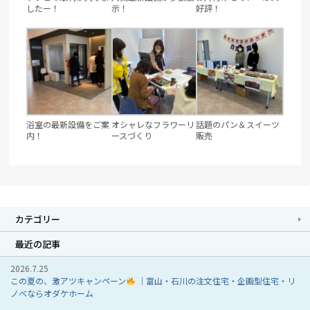
したー！
示！
好評！
浴室の最新設備をご案
オシャレなフラワーリ
話題のパン＆スイーツ
内！
ースづくり
販売
カテゴリー
最近の記事
2026.7.25
この夏の、激アツキャンペーン
｜富山・石川の注文住宅・企画型住宅・リ
ノベならオダケホーム