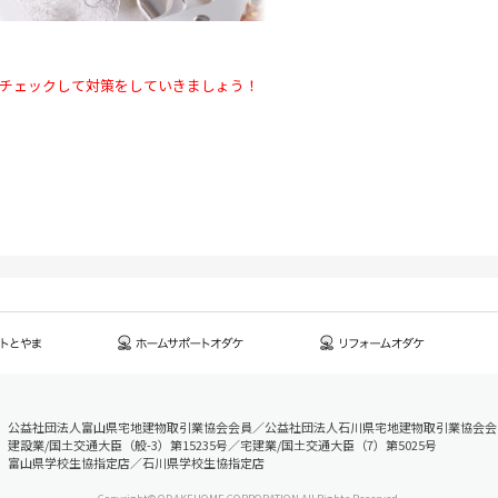
チェックして対策をしていきましょう！
公益社団法人富山県宅地建物取引業協会会員／公益社団法人石川県宅地建物取引業協会会
建設業/国土交通大臣（般-3）第15235号／宅建業/国土交通大臣（7）第5025号
富山県学校生協指定店／石川県学校生協指定店