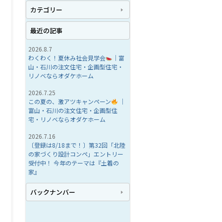
カテゴリー
最近の記事
2026.8.7
わくわく！夏休み社会見学会
｜富
山・石川の注文住宅・企画型住宅・
リノベならオダケホーム
2026.7.25
この夏の、激アツキャンペーン
｜
富山・石川の注文住宅・企画型住
宅・リノベならオダケホーム
2026.7.16
〔登録は8/18まで！〕第32回「北陸
の家づくり設計コンペ」エントリー
受付中！ 今年のテーマは『土着の
家』
バックナンバー