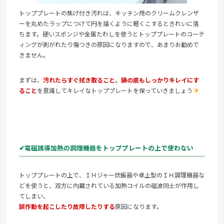
トッププレートの焦げ付き汚れは、キッチン用のクリームクレンザ
ーを丸めたラップにつけて円を描くように軽くこするときれいに落
ちます。硬いスポンジや金属たわしを使うとトッププレートのコーテ
ィングが剥がれたり傷つきの原因になりますので、あまりお勧めで
きません。
まずは、
汚れたらすぐ拭き取ること、鍋の底もしっかりキレイにす
ること
を意識してキレイなトッププレートを保っていきましょう
✔電磁誘導加熱の調理機器をトッププレートの上で使わない
トッププレートの上で、ＩＨジャー炊飯器や卓上型のＩＨ調理機器な
どを使うと、双方に内蔵されている加熱コイルの磁波同士が作用し
てしまい、
誤作動を起こしたり故障したりする
原因になります。