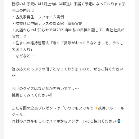
皆様のお手元には1月上旬には郵送に手届く予定になっております〶
今回の内容は
・古民家再生 リフォーム実例
・吹抜けと中庭テラスのある家 新築実例
・支店からのお知らせでは2021年の私の目標と題して、当社社員が
宣言！？
・住まいの維持管理法「寒くて掃除がおっくうなときこそ、ラクし
てお手入れ」
などなど…
読み応えたっぷりの冊子となっておりますので、ぜひご覧ください
今回のクイズはなかなか面白いですよ～
挑戦してみてください✌
また今回の全員プレゼントは「いつでもスッキり
携帯アルコール
ジェル
同封のハガキもしくはスマホからアンケートにご協力ください