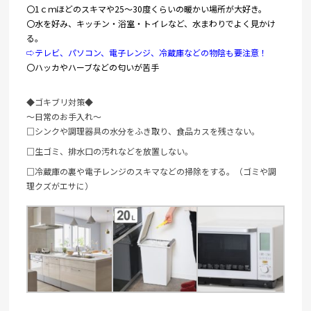
〇
1ｃｍほどのスキマや25～30度くらいの暖かい場所が大好き。
〇水を好み、キッチン・浴室・トイレなど、
水まわりでよく見かけ
る。
⇨テレビ、パソコン、電子レンジ、冷蔵庫などの物陰も要注意！
〇ハッカやハーブなどの匂いが苦手
◆ゴキブリ対策◆
～日常のお手入れ～
□シンクや調理器具の水分をふき取り、食品カスを残さない。
□生ゴミ、排水口の汚れなどを放置しない。
□冷蔵庫の裏や電子レンジのスキマなどの掃除をする。（ゴミや調
理クズがエサに）