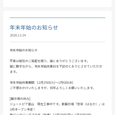
年末年始のお知らせ
2020.12.24
年末年始のお知らせ
平素は格別のご高配を賜り、誠にありがとうございます。
誠に勝手ながら、年末年始休業日を下記のとおりとさせていただき
ます。
年末年始休業期間 12月29日(火)～1月6日(水)
ご不便おかけいたしますが、何卒よろしくお願いいたします。
[展示場の休み]
ジュートピア富山 現在工事中です。新展示場「悠架（はるか）」は
3月オープン予定！
新川ハウジングプラザ（咲楽）12月28日(月)～1月3(日)(日)