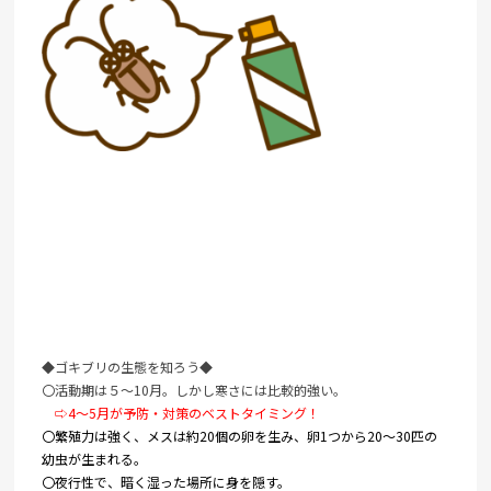
◆ゴキブリの生態を知ろう◆
〇活動期は５～10月。しかし寒さには比較的強い。
⇨4～5月が予防・対策のベストタイミング！
〇繁殖力は強く、メスは約20個の卵を生み、卵1つから20～30匹の
幼虫が生まれる。
〇夜行性で、暗く湿った場所に身を隠す。