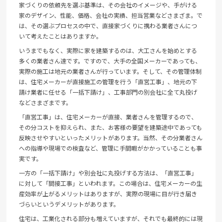
家づくりの依頼先を選ぶ基準は、その会社のイメージや、手がける
家のデザイン、性能、価格、会社の実績、担当営業などさまざま。で
は、その選ぶプロセスの中で、直接家づくりに携わる業者さんにつ
いて考えたことはありますか。
いうまでもなく、実際に家を建築するのは、大工さんを始めとする
多くの業者さん達です。ですので、大手の全国メーカーであっても、
実際の施工は地元の業者さんが行っています。そして、その管理体制
は、住宅メーカーが直接施工の管理を行う「直営工事」、地元の下
請け業者に任せる「一括下請け」、工事部門の別会社に全て丸投げ
などさまざまです。
「直営工事」は、住宅メーカーが直接、業者さんを管理するので、
その分コストを抑えられ、また、お客様の要望を建築途中であっても
反映させやすいといったメリットがあります。当然、その分業者さん
への指導や現場での検査など、管理に手間暇がかかっていることも事
実です。
一方の「一括下請け」や別会社に丸投げする方法は、「直営工事」
に対して「間接工事」といわれます。この場合は、住宅メーカーの生
産効率が上がるメリットはありますが、実際の現場に目が行き届き
づらいというデメリットがあります。
住宅は、工業化される部分も増えていますが、それでも最終的には現