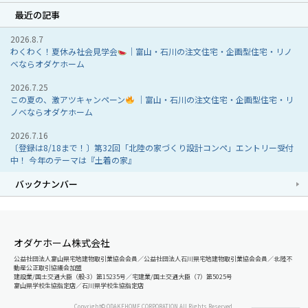
最近の記事
2026.8.7
わくわく！夏休み社会見学会
｜富山・石川の注文住宅・企画型住宅・リノ
ベならオダケホーム
2026.7.25
この夏の、激アツキャンペーン
｜富山・石川の注文住宅・企画型住宅・リ
ノベならオダケホーム
2026.7.16
〔登録は8/18まで！〕第32回「北陸の家づくり設計コンペ」エントリー受付
中！ 今年のテーマは『土着の家』
バックナンバー
オダケホーム株式会社
公益社団法人富山県宅地建物取引業協会会員／公益社団法人石川県宅地建物取引業協会会員／北陸不
動産公正取引協議会加盟
建設業/国土交通大臣（般-3）第15235号／宅建業/国土交通大臣（7）第5025号
富山県学校生協指定店／石川県学校生協指定店
Copyright© ODAKEHOME CORPORATION All Rights Reserved.