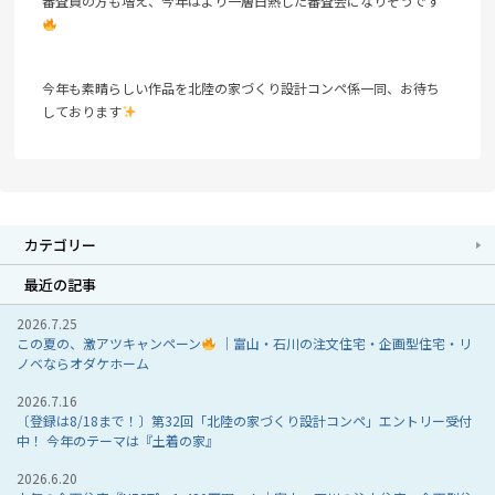
審査員の方も増え、今年はより一層白熱した審査会になりそうです
今年も素晴らしい作品を北陸の家づくり設計コンペ係一同、お待ち
しております
カテゴリー
最近の記事
2026.7.25
この夏の、激アツキャンペーン
｜富山・石川の注文住宅・企画型住宅・リ
ノベならオダケホーム
2026.7.16
〔登録は8/18まで！〕第32回「北陸の家づくり設計コンペ」エントリー受付
中！ 今年のテーマは『土着の家』
2026.6.20