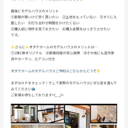
最後にモデルハウスのメリット
①新築が良いけど安く買いたい ②土地をもっていない ③すぐに入
居したい ④打ち合わせ時間をかけたくない
⑤購入前に物件を見ておきたい ⑥購入金額をはっきりさせたい
です。
さらに
オダケホームのモデルハウスのメリットは…
⑦1棟1棟オリジナル ⑧新築同様の安心保障 ⑨その他にも造作家
具やカーテン、エアコン付き
オダケホームのモデルハウスご予約はこちらからどうぞ
まずはＨＰをチェック！そして実際のモデルハウスにぜひ足を運んで
みてください
ご来場お待ちしております<(_ _)>