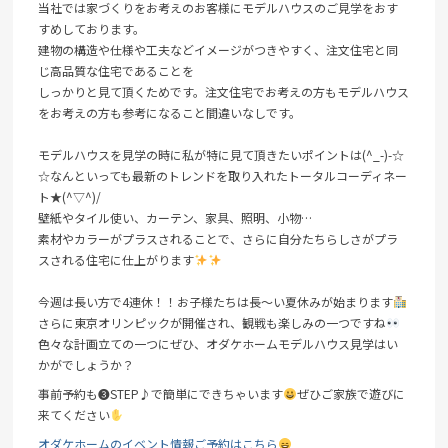
当社では家づくりをお考えのお客様にモデルハウスのご見学をおす
すめしております。
建物の構造や仕様や工夫などイメージがつきやすく、注文住宅と同
じ高品質な住宅であることを
しっかりと見て頂くためです。注文住宅でお考えの方もモデルハウス
をお考えの方も参考になること間違いなしです。
モデルハウスを見学の時に私が特に見て頂きたいポイントは(^_-)-☆
☆なんといっても最新のトレンドを取り入れたトータルコーディネー
ト★(^▽^)/
壁紙やタイル使い、カーテン、家具、照明、小物…
素材やカラーがプラスされることで、さらに自分たちらしさがプラ
スされる住宅に仕上がります
今週は長い方で4連休！！お子様たちは長～い夏休みが始まります
さらに東京オリンピックが開催され、観戦も楽しみの一つですね
色々な計画立ての一つにぜひ、オダケホームモデルハウス見学はい
かがでしょうか？
事前予約も➌STEP♪で簡単にできちゃいます
ぜひご家族で遊びに
来てください
オダケホームのイベント情報ご予約はこちら