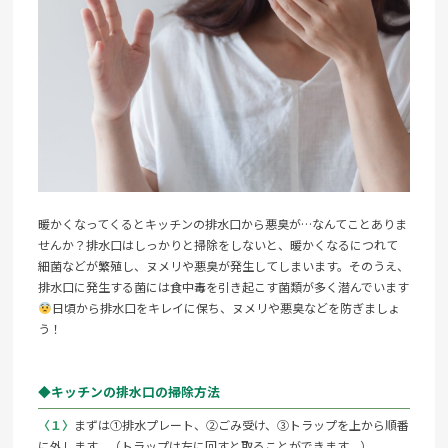
暖かくなってくるとキッチンの排水口から悪臭が…なんてことありま
せんか？排水口はしっかりと掃除をしないと、暖かくなるにつれて
細菌などが繁殖し、ヌメリや悪臭が発生してしまいます。そのうえ、
排水口に発生する菌には食中毒を引き起こす菌類が多く潜んでいます
日頃から排水口をキレイに保ち、ヌメリや悪臭などを防ぎましょ
う！
◆キッチンの排水口の掃除方法
〈１〉
まずは①排水プレート、②ごみ受け、③トラップを上から順番
に外します。（トラップは左に回すと取ることができます。）