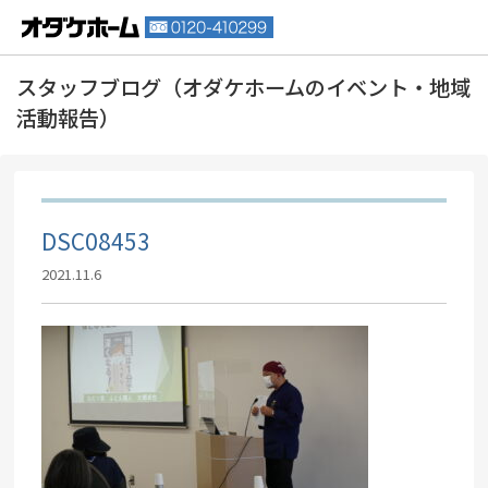
DSC08453
2021.11.6