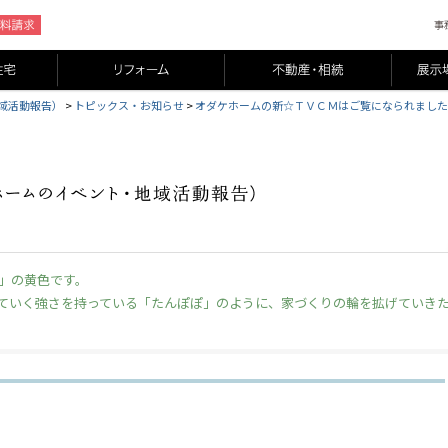
域活動報告）
>
トピックス・お知らせ
>
オダケホームの新☆ＴＶＣＭはご覧になられました
」の黄色です。
ていく強さを持っている「たんぽぽ」のように、家づくりの輪を拡げていき