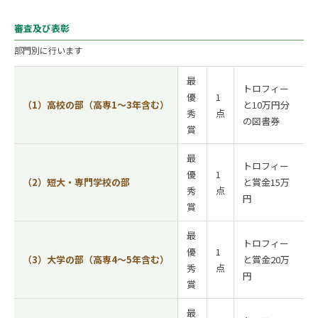
審査及び表彰
部門別に行います
最
トロフィー
優
1
（1）高校の部（高専1～3年含む）
と10万円分
秀
点
の図書券
賞
最
トロフィー
優
1
（2）短大・専門学校の部
と賞金15万
秀
点
円
賞
最
トロフィー
優
1
（3）大学の部（高専4～5年含む）
と賞金20万
秀
点
円
賞
最