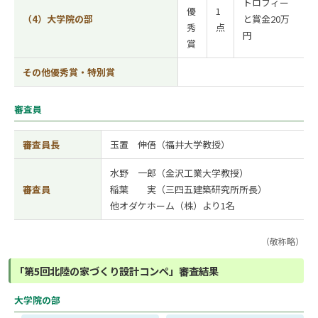
トロフィー
優
1
（4）大学院の部
と賞金20万
秀
点
円
賞
その他優秀賞・特別賞
審査員
審査員長
玉置 伸俉（福井大学教授）
水野 一郎（金沢工業大学教授）
審査員
稲葉 実（三四五建築研究所所長）
他オダケホーム（株）より1名
（敬称略）
「第5回北陸の家づくり設計コンペ」審査結果
大学院の部