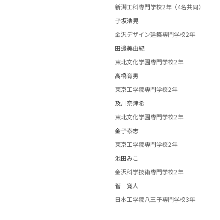
新潟工科専門学校2年（4名共同）
子坂浩晃
金沢デザイン建築専門学校2年
田邊美由紀
東北文化学園専門学校2年
高橋育男
東京工学院専門学校2年
及川奈津希
東北文化学園専門学校2年
金子泰志
東京工学院専門学校2年
池田みこ
金沢科学技術専門学校2年
菅 寛人
日本工学院八王子専門学校3年