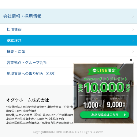
会社情報・採用情報
採用情報
基本理念
概要・沿革
営業拠点・グループ会社
地域貢献への取り組み（CSR）
オダケホーム株式会社
公益社団法人富山県宅地建物取引業協会会員／公益社団法人石川県宅地建物取引業協会会員／北陸不
動産公正取引協議会加盟
建設業/国土交通大臣（般-8）第15235号／宅建業/国土交通大臣（8）第5025号
富山県学校生協指定店／石川県学校生協指定店
富山県医師協同組合加盟店／北陸電力生活協同組合加盟店
Copyright© ODAKEHOME CORPORATION All Rights Reserved.