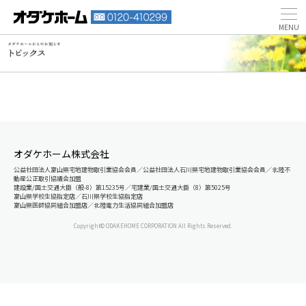
オダケホーム株式会社
公益社団法人富山県宅地建物取引業協会会員／公益社団法人石川県宅地建物取引業協会会員／北陸不
動産公正取引協議会加盟
建設業/国土交通大臣（般-8）第15235号／宅建業/国土交通大臣（8）第5025号
富山県学校生協指定店／石川県学校生協指定店
富山県医師協同組合加盟店／北陸電力生活協同組合加盟店
Copyright© ODAKEHOME CORPORATION All Rights Reserved.