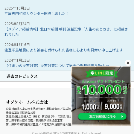
2025年10月1日
平屋専門相談カウンター開設しました！
2025年9月24日
【メディア掲載情報】北日本新聞 朝刊 連載記事「人生のあとさき」に掲載さ
れました
2024年1月16日
能登半島地震により被害を受けられた皆様に心よりお見舞い申し上げます
2024年1月11日
【住まいの災害対策】災害対策について過去の掲載記事をPickup
過去のトピックス
オダケホーム株式会社
公益社団法人富山県宅地建物取引業協会会員／公益社団法人石川県宅地建物取引業協会会員／北陸不
動産公正取引協議会加盟
建設業/国土交通大臣（般-8）第15235号／宅建業/国土交通大臣（8）第5025号
富山県学校生協指定店／石川県学校生協指定店
富山県医師協同組合加盟店／北陸電力生活協同組合加盟店
Copyright© ODAKEHOME CORPORATION All Rights Reserved.