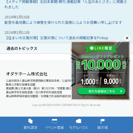
【メディア掲載情報】北日本新聞 朝刊 連載記事「人生のあとさき」に掲載さ
れました
2024年1月16日
能登半島地震により被害を受けられた皆様に心よりお見舞い申し上げます
2024年1月11日
【住まいの災害対策】災害対策について過去の掲載記事をPickup
過去のトピックス
オダケホーム株式会社
公益社団法人富山県宅地建物取引業協会会員／公益社団法人石川県宅地建物取引業協会会員／北陸不
動産公正取引協議会加盟
建設業/国土交通大臣（般-8）第15235号／宅建業/国土交通大臣（8）第5025号
富山県学校生協指定店／石川県学校生協指定店
富山県医師協同組合加盟店／北陸電力生活協同組合加盟店
Copyright© ODAKEHOME CORPORATION All Rights Reserved.