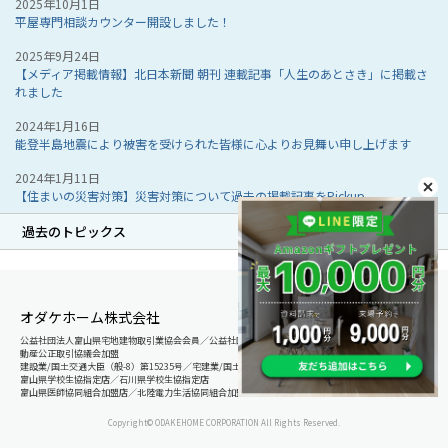
2025年10月1日
平屋専門相談カウンター開設しました！
2025年9月24日
【メディア掲載情報】北日本新聞 朝刊 連載記事「人生のあとさき」に掲載さ
れました
2024年1月16日
能登半島地震により被害を受けられた皆様に心よりお見舞い申し上げます
2024年1月11日
【住まいの災害対策】災害対策について過去の掲載記事をPickup
過去のトピックス
オダケホーム株式会社
公益社団法人富山県宅地建物取引業協会会員／公益社団法人石川県宅地建物取引業協会会員／北陸不
動産公正取引協議会加盟
建設業/国土交通大臣（般-8）第15235号／宅建業/国土交通大臣（8）第5025号
富山県学校生協指定店／石川県学校生協指定店
富山県医師協同組合加盟店／北陸電力生活協同組合加盟店
Copyright© ODAKEHOME CORPORATION All Rights Reserved.