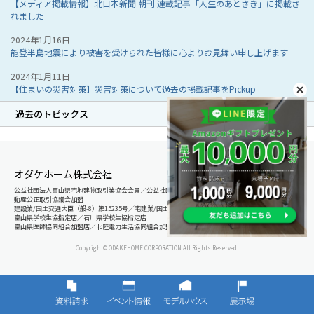
【メディア掲載情報】北日本新聞 朝刊 連載記事「人生のあとさき」に掲載さ
れました
2024年1月16日
能登半島地震により被害を受けられた皆様に心よりお見舞い申し上げます
2024年1月11日
【住まいの災害対策】災害対策について過去の掲載記事をPickup
過去のトピックス
オダケホーム株式会社
公益社団法人富山県宅地建物取引業協会会員／公益社団法人石川県宅地建物取引業協会会員／北陸不
動産公正取引協議会加盟
建設業/国土交通大臣（般-8）第15235号／宅建業/国土交通大臣（8）第5025号
富山県学校生協指定店／石川県学校生協指定店
富山県医師協同組合加盟店／北陸電力生活協同組合加盟店
Copyright© ODAKEHOME CORPORATION All Rights Reserved.