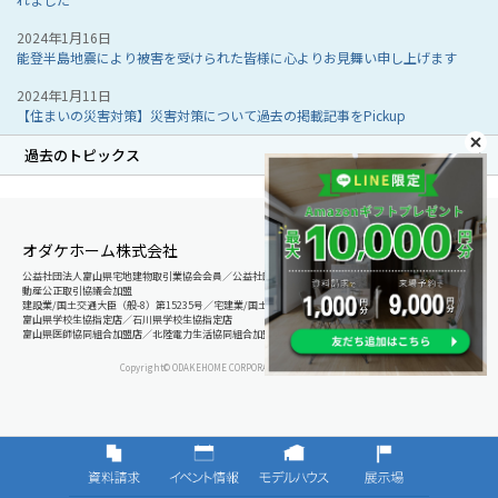
2024年1月16日
能登半島地震により被害を受けられた皆様に心よりお見舞い申し上げます
2024年1月11日
【住まいの災害対策】災害対策について過去の掲載記事をPickup
過去のトピックス
オダケホーム株式会社
公益社団法人富山県宅地建物取引業協会会員／公益社団法人石川県宅地建物取引業協会会員／北陸不
動産公正取引協議会加盟
建設業/国土交通大臣（般-8）第15235号／宅建業/国土交通大臣（8）第5025号
富山県学校生協指定店／石川県学校生協指定店
富山県医師協同組合加盟店／北陸電力生活協同組合加盟店
Copyright© ODAKEHOME CORPORATION All Rights Reserved.