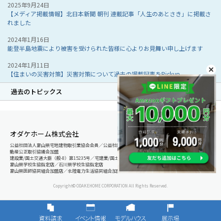
2025年9月24日
【メディア掲載情報】北日本新聞 朝刊 連載記事「人生のあとさき」に掲載さ
れました
2024年1月16日
能登半島地震により被害を受けられた皆様に心よりお見舞い申し上げます
2024年1月11日
【住まいの災害対策】災害対策について過去の掲載記事をPickup
過去のトピックス
オダケホーム株式会社
公益社団法人富山県宅地建物取引業協会会員／公益社団法人石川県宅地建物取引業協会会員／北陸不
動産公正取引協議会加盟
建設業/国土交通大臣（般-8）第15235号／宅建業/国土交通大臣（8）第5025号
富山県学校生協指定店／石川県学校生協指定店
富山県医師協同組合加盟店／北陸電力生活協同組合加盟店
Copyright© ODAKEHOME CORPORATION All Rights Reserved.