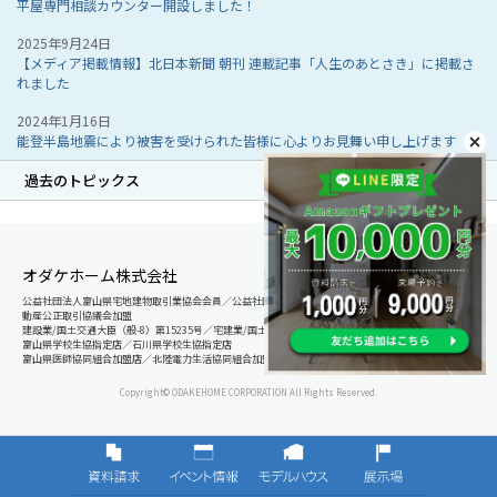
平屋専門相談カウンター開設しました！
2025年9月24日
【メディア掲載情報】北日本新聞 朝刊 連載記事「人生のあとさき」に掲載さ
れました
2024年1月16日
能登半島地震により被害を受けられた皆様に心よりお見舞い申し上げます
過去のトピックス
オダケホーム株式会社
公益社団法人富山県宅地建物取引業協会会員／公益社団法人石川県宅地建物取引業協会会員／北陸不
動産公正取引協議会加盟
建設業/国土交通大臣（般-8）第15235号／宅建業/国土交通大臣（8）第5025号
富山県学校生協指定店／石川県学校生協指定店
富山県医師協同組合加盟店／北陸電力生活協同組合加盟店
Copyright© ODAKEHOME CORPORATION All Rights Reserved.