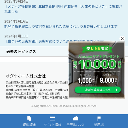
2025年9月24日
【メディア掲載情報】北日本新聞 朝刊 連載記事「人生のあとさき」に掲載さ
れました
2024年1月16日
能登半島地震により被害を受けられた皆様に心よりお見舞い申し上げます
2024年1月11日
【住まいの災害対策】災害対策について過去の掲載記事をPickup
過去のトピックス
オダケホーム株式会社
公益社団法人富山県宅地建物取引業協会会員／公益社団法人石川県宅地建物取引業協会会員／北陸不
動産公正取引協議会加盟
建設業/国土交通大臣（般-8）第15235号／宅建業/国土交通大臣（8）第5025号
富山県学校生協指定店／石川県学校生協指定店
富山県医師協同組合加盟店／北陸電力生活協同組合加盟店
Copyright© ODAKEHOME CORPORATION All Rights Reserved.