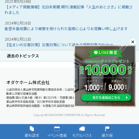
2025年9月24日
【メディア掲載情報】北日本新聞 朝刊 連載記事「人生のあとさき」に掲載さ
れました
2024年1月16日
能登半島地震により被害を受けられた皆様に心よりお見舞い申し上げます
2024年1月11日
【住まいの災害対策】災害対策について過去の掲載記事をPickup
過去のトピックス
オダケホーム株式会社
公益社団法人富山県宅地建物取引業協会会員／公益社団法人石川県宅地建物取引業協会会員／北陸不
動産公正取引協議会加盟
建設業/国土交通大臣（般-8）第15235号／宅建業/国土交通大臣（8）第5025号
富山県学校生協指定店／石川県学校生協指定店
富山県医師協同組合加盟店／北陸電力生活協同組合加盟店
Copyright© ODAKEHOME CORPORATION All Rights Reserved.