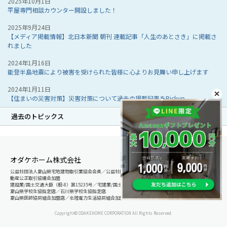
2025年10月1日
平屋専門相談カウンター開設しました！
2025年9月24日
【メディア掲載情報】北日本新聞 朝刊 連載記事「人生のあとさき」に掲載さ
れました
2024年1月16日
能登半島地震により被害を受けられた皆様に心よりお見舞い申し上げます
2024年1月11日
【住まいの災害対策】災害対策について過去の掲載記事をPickup
過去のトピックス
オダケホーム株式会社
公益社団法人富山県宅地建物取引業協会会員／公益社団法人石川県宅地建物取引業協会会員／北陸不
動産公正取引協議会加盟
建設業/国土交通大臣（般-8）第15235号／宅建業/国土交通大臣（8）第5025号
富山県学校生協指定店／石川県学校生協指定店
富山県医師協同組合加盟店／北陸電力生活協同組合加盟店
Copyright© ODAKEHOME CORPORATION All Rights Reserved.