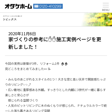
2020年11月6日
家づくりの参考に✋✋施工実例ページを更
新しました！
今回の実例は新築が3件、リフォーム1件 🏠🏠
見どころをまとめてみました👀 📝
・みんなのあこがれるスタイルの1つ！大きな窓と高い天井で開放感たっぷ
りのリビング✨✨⤴
・広い敷地に重厚感ある外観。すっきりとした内観に3世代が一緒に暮らす
楽しさと安心さが
感じられる空間づくり
・人気のピットリビングに木のぬくもりが感じられ、ナチュラルカラーで統
一した落ち着きあるリビング空間