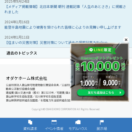
2025年9月24日
【メディア掲載情報】北日本新聞 朝刊 連載記事「人生のあとさき」に掲載さ
れました
2024年1月16日
能登半島地震により被害を受けられた皆様に心よりお見舞い申し上げます
2024年1月11日
【住まいの災害対策】災害対策について過去の掲載記事をPickup
過去のトピックス
オダケホーム株式会社
公益社団法人富山県宅地建物取引業協会会員／公益社団法人石川県宅地建物取引業協会会員／北陸不
動産公正取引協議会加盟
建設業/国土交通大臣（般-8）第15235号／宅建業/国土交通大臣（8）第5025号
富山県学校生協指定店／石川県学校生協指定店
富山県医師協同組合加盟店／北陸電力生活協同組合加盟店
Copyright© ODAKEHOME CORPORATION All Rights Reserved.