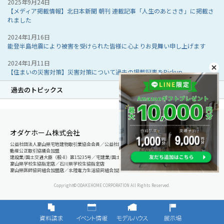
2025年9月24日
【メディア掲載情報】北日本新聞 朝刊 連載記事「人生のあとさき」に掲載さ
れました
2024年1月16日
能登半島地震により被害を受けられた皆様に心よりお見舞い申し上げます
2024年1月11日
【住まいの災害対策】災害対策について過去の掲載記事をPickup
過去のトピックス
オダケホーム株式会社
公益社団法人富山県宅地建物取引業協会会員／公益社団法人石川県宅地建物取引業協会会員／北陸不
動産公正取引協議会加盟
建設業/国土交通大臣（般-8）第15235号／宅建業/国土交通大臣（8）第5025号
富山県学校生協指定店／石川県学校生協指定店
富山県医師協同組合加盟店／北陸電力生活協同組合加盟店
Copyright© ODAKEHOME CORPORATION All Rights Reserved.