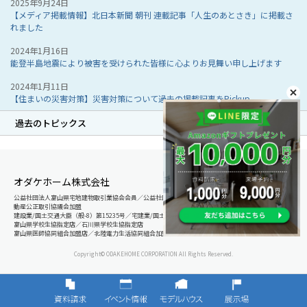
2025年9月24日
【メディア掲載情報】北日本新聞 朝刊 連載記事「人生のあとさき」に掲載さ
れました
2024年1月16日
能登半島地震により被害を受けられた皆様に心よりお見舞い申し上げます
2024年1月11日
【住まいの災害対策】災害対策について過去の掲載記事をPickup
過去のトピックス
オダケホーム株式会社
公益社団法人富山県宅地建物取引業協会会員／公益社団法人石川県宅地建物取引業協会会員／北陸不
動産公正取引協議会加盟
建設業/国土交通大臣（般-8）第15235号／宅建業/国土交通大臣（8）第5025号
富山県学校生協指定店／石川県学校生協指定店
富山県医師協同組合加盟店／北陸電力生活協同組合加盟店
Copyright© ODAKEHOME CORPORATION All Rights Reserved.