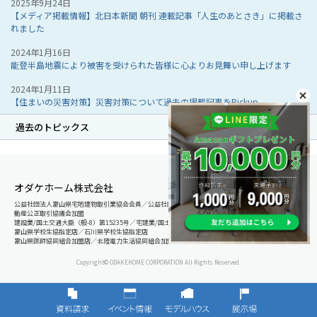
2025年9月24日
【メディア掲載情報】北日本新聞 朝刊 連載記事「人生のあとさき」に掲載さ
れました
2024年1月16日
能登半島地震により被害を受けられた皆様に心よりお見舞い申し上げます
2024年1月11日
【住まいの災害対策】災害対策について過去の掲載記事をPickup
過去のトピックス
オダケホーム株式会社
公益社団法人富山県宅地建物取引業協会会員／公益社団法人石川県宅地建物取引業協会会員／北陸不
動産公正取引協議会加盟
建設業/国土交通大臣（般-8）第15235号／宅建業/国土交通大臣（8）第5025号
富山県学校生協指定店／石川県学校生協指定店
富山県医師協同組合加盟店／北陸電力生活協同組合加盟店
Copyright© ODAKEHOME CORPORATION All Rights Reserved.