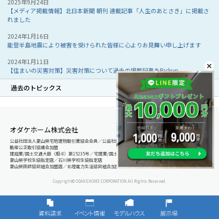
2025年9月24日
【メディア掲載情報】北日本新聞 朝刊 連載記事「人生のあとさき」に掲載さ
れました
2024年1月16日
能登半島地震により被害を受けられた皆様に心よりお見舞い申し上げます
2024年1月11日
【住まいの災害対策】災害対策について過去の掲載記事をPickup
過去のトピックス
オダケホーム株式会社
公益社団法人富山県宅地建物取引業協会会員／公益社団法人石川県宅地建物取引業協会会員／北陸不
動産公正取引協議会加盟
建設業/国土交通大臣（般-8）第15235号／宅建業/国土交通大臣（8）第5025号
富山県学校生協指定店／石川県学校生協指定店
富山県医師協同組合加盟店／北陸電力生活協同組合加盟店
Copyright© ODAKEHOME CORPORATION All Rights Reserved.