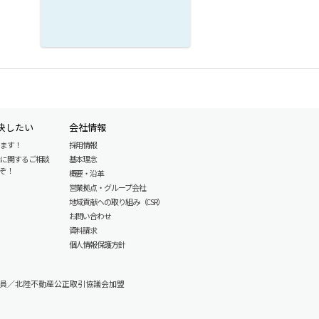
決したい
会社情報
します！
採用情報
産に関するご相談
基本理念
ぞ！
概要・沿革
営業拠点・グループ会社
地域貢献への取り組み（CSR）
お問い合わせ
資料請求
個人情報保護方針
員／北陸不動産公正取引協議会加盟