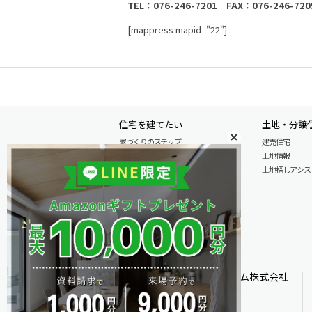
TEL：076-246-7201 FAX：076-246-720
[mappress mapid="22"]
住宅を建てたい
土地・分譲
家づくりのステップ
建売住宅
自由設計注文住宅
土地情報
木の特性を活かした北陸の家づくり
土地探しアシスト L
住宅の性能
安心のアフターサービス
商品情報
施工実例
モデル分譲住宅情報
オダケホーム株式会社