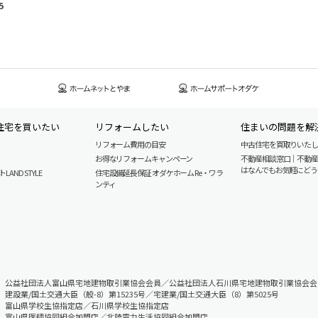
5
住宅を買いたい
リフォームしたい
住まいの問題を解
リフォーム費用の目安
中古住宅を買取りいた
お得なリフォームキャンペーン
不動産相談窓口｜不動
はなんでもお気軽にどう
AND STYLE
住宅設備延長保証 オダケホーム Re・ワラ
ンティ
公益社団法人富山県宅地建物取引業協会会員／公益社団法人石川県宅地建物取引業協会会
建設業/国土交通大臣（般-8）第15235号／宅建業/国土交通大臣（8）第5025号
富山県学校生協指定店／石川県学校生協指定店
富山県医師協同組合加盟店／北陸電力生活協同組合加盟店