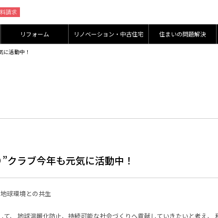
リフォーム
リノベーション・中古住宅
住まいの問題解決
元気に活動中！
り”クラブ今年も元気に活動中！
、地球環境との共生
して、 地球温暖化防止、持続可能な社会づくりへ貢献していきたいと考え、 