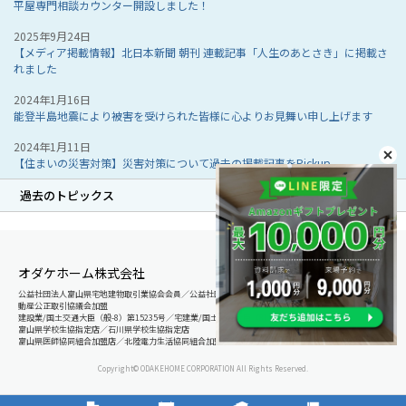
平屋専門相談カウンター開設しました！
2025年9月24日
【メディア掲載情報】北日本新聞 朝刊 連載記事「人生のあとさき」に掲載さ
れました
2024年1月16日
能登半島地震により被害を受けられた皆様に心よりお見舞い申し上げます
2024年1月11日
【住まいの災害対策】災害対策について過去の掲載記事をPickup
過去のトピックス
オダケホーム株式会社
公益社団法人富山県宅地建物取引業協会会員／公益社団法人石川県宅地建物取引業協会会員／北陸不
動産公正取引協議会加盟
建設業/国土交通大臣（般-8）第15235号／宅建業/国土交通大臣（8）第5025号
富山県学校生協指定店／石川県学校生協指定店
富山県医師協同組合加盟店／北陸電力生活協同組合加盟店
Copyright© ODAKEHOME CORPORATION All Rights Reserved.