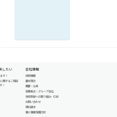
決したい
会社情報
します！
採用情報
産に関するご相談
基本理念
ぞ！
概要・沿革
営業拠点・グループ会社
地域貢献への取り組み（CSR）
お問い合わせ
資料請求
個人情報保護方針