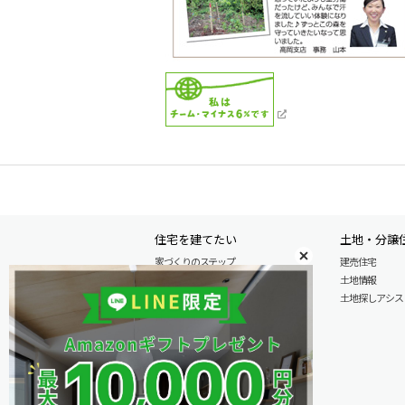
住宅を建てたい
土地・分譲
家づくりのステップ
建売住宅
自由設計注文住宅
土地情報
木の特性を活かした北陸の家づくり
土地探しアシスト L
住宅の性能
安心のアフターサービス
商品情報
施工実例
モデル分譲住宅情報