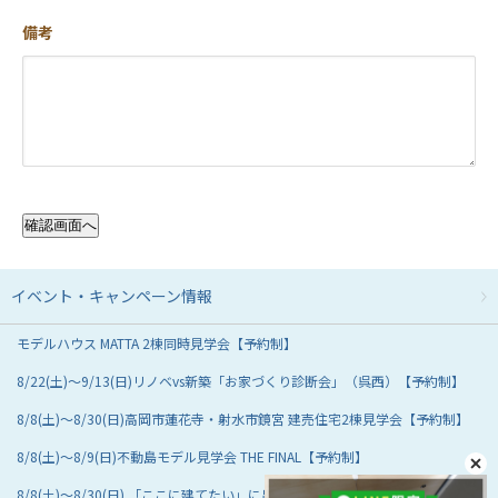
備考
イベント・
キャンペーン情報
モデルハウス MATTA 2棟同時見学会【予約制】
8/22(土)～9/13(日)リノベvs新築「お家づくり診断会」（呉西）【予約制】
8/8(土)～8/30(日)高岡市蓮花寺・射水市鏡宮 建売住宅2棟見学会【予約制】
8/8(土)～8/9(日)不動島モデル見学会 THE FINAL【予約制】
8/8(土)～8/30(日) 「ここに建てたい」に出会う『土地ナビ』in小松支店【予