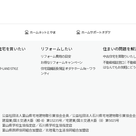
住宅を買いたい
リフォームしたい
住まいの問題を解
リフォーム費用の目安
中古住宅を買取りいた
お得なリフォームキャンペーン
不動産相談窓口｜不動
はなんでもお気軽にどう
AND STYLE
住宅設備延長保証 オダケホーム Re・ワラ
ンティ
公益社団法人富山県宅地建物取引業協会会員／公益社団法人石川県宅地建物取引業協会会
建設業/国土交通大臣（般-8）第15235号／宅建業/国土交通大臣（8）第5025号
富山県学校生協指定店／石川県学校生協指定店
富山県医師協同組合加盟店／北陸電力生活協同組合加盟店