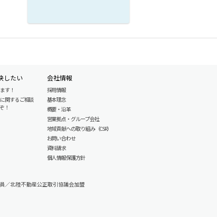
決したい
会社情報
します！
採用情報
産に関するご相談
基本理念
ぞ！
概要・沿革
営業拠点・グループ会社
地域貢献への取り組み（CSR）
お問い合わせ
資料請求
個人情報保護方針
員／北陸不動産公正取引協議会加盟