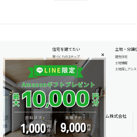
住宅を建てたい
土地・分譲
家づくりのステップ
建売住宅
自由設計注文住宅
土地情報
木の特性を活かした北陸の家づくり
土地探しアシスト L
住宅の性能
安心のアフターサービス
商品情報
施工実例
モデル分譲住宅情報
オダケホーム株式会社