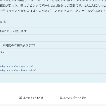
囲気が変わり、優しいピンクで統一した女性らしい空間です。1人1人に合わ
イがきっと見つかりますよ✨まつ毛パーマやエクステ、毛穴ケアなど初めて
ます。
約時にお伝え致します
:00（お時間のご相談承ります）
さい
nstagram.com/amo.eye_natsu/
nstagram.com/amo.keana_natsu/