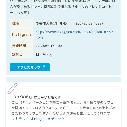
店主特製の「手作り塩麹・醤油麹」を使った身体にやさしい発酵ごは
んが楽しめるカフェ。南部鉄器で淹れる「まさよのブレンドコーヒ
ー」も人気♪
住所
能美市大長野町ル45 （TEL0761-58-4577）
https://www.instagram.com/daisukimikan1022/?
Instagram
hl=ja
営業時間
10：00～16：00
定休日
日・月・火
アクセスマップ
「Caf’e U’s」はこんなお店です
ご自宅のリノベーションを機に車庫を改装し、お母様の夢のカフェ
を開店！ベースはオダケホームで施工し、ご家族自らDIYで仕上げた
こだわりのカフェです♪可愛いうさぎ達もお出迎えしてくれます
よ！
詳しくはInstagramをチェック！