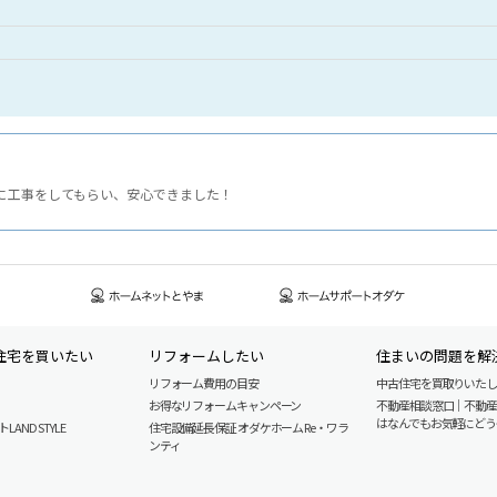
に工事をしてもらい、安心できました！
住宅を買いたい
リフォームしたい
住まいの問題を解
リフォーム費用の目安
中古住宅を買取りいた
お得なリフォームキャンペーン
不動産相談窓口｜不動
はなんでもお気軽にどう
AND STYLE
住宅設備延長保証 オダケホーム Re・ワラ
ンティ