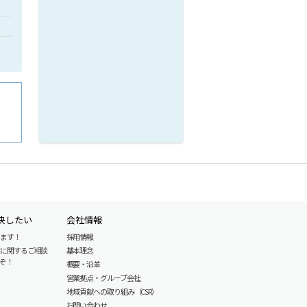
決したい
会社情報
します！
採用情報
産に関するご相談
基本理念
ぞ！
概要・沿革
営業拠点・グループ会社
地域貢献への取り組み（CSR）
お問い合わせ