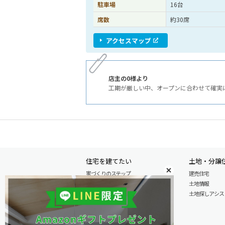
駐車場
16台
席数
約30席
アクセスマップ
店主の0様より
工期が厳しい中、オープンに合わせて確実
住宅を建てたい
土地・分譲
家づくりのステップ
建売住宅
自由設計注文住宅
土地情報
木の特性を活かした北陸の家づくり
土地探しアシスト L
住宅の性能
安心のアフターサービス
商品情報