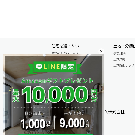
住宅を建てたい
土地・分譲
家づくりのステップ
建売住宅
自由設計注文住宅
土地情報
木の特性を活かした北陸の家づくり
土地探しアシスト L
住宅の性能
安心のアフターサービス
商品情報
施工実例
モデル分譲住宅情報
オダケホーム株式会社