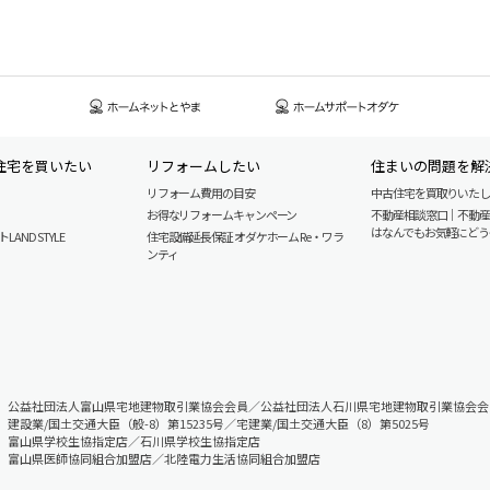
住宅を買いたい
リフォームしたい
住まいの問題を解
リフォーム費用の目安
中古住宅を買取りいた
お得なリフォームキャンペーン
不動産相談窓口｜不動
はなんでもお気軽にどう
AND STYLE
住宅設備延長保証 オダケホーム Re・ワラ
ンティ
公益社団法人富山県宅地建物取引業協会会員／公益社団法人石川県宅地建物取引業協会会
建設業/国土交通大臣（般-8）第15235号／宅建業/国土交通大臣（8）第5025号
富山県学校生協指定店／石川県学校生協指定店
富山県医師協同組合加盟店／北陸電力生活協同組合加盟店