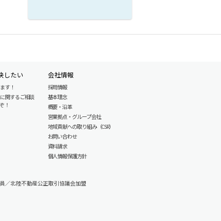
決したい
会社情報
します！
採用情報
産に関するご相談
基本理念
ぞ！
概要・沿革
営業拠点・グループ会社
地域貢献への取り組み（CSR）
お問い合わせ
資料請求
個人情報保護方針
員／北陸不動産公正取引協議会加盟