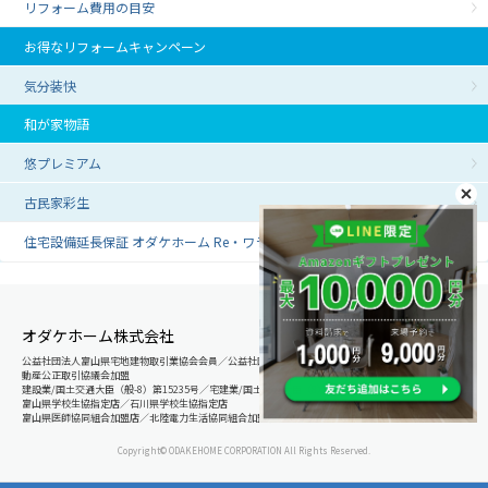
リフォーム費用の目安
お得なリフォームキャンペーン
気分装快
和が家物語
悠プレミアム
古民家彩生
住宅設備延長保証 オダケホーム Re・ワランティ
オダケホーム株式会社
公益社団法人富山県宅地建物取引業協会会員／公益社団法人石川県宅地建物取引業協会会員／北陸不
動産公正取引協議会加盟
建設業/国土交通大臣（般-8）第15235号／宅建業/国土交通大臣（8）第5025号
富山県学校生協指定店／石川県学校生協指定店
富山県医師協同組合加盟店／北陸電力生活協同組合加盟店
Copyright© ODAKEHOME CORPORATION All Rights Reserved.