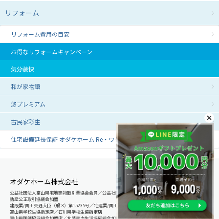
リフォーム
リフォーム費用の目安
お得なリフォームキャンペーン
気分装快
和が家物語
悠プレミアム
古民家彩生
住宅設備延長保証 オダケホーム Re・ワランティ
オダケホーム株式会社
公益社団法人富山県宅地建物取引業協会会員／公益社団法人石川県宅地建物取引業協会会員／北陸不
動産公正取引協議会加盟
建設業/国土交通大臣（般-8）第15235号／宅建業/国土交通大臣（8）第5025号
富山県学校生協指定店／石川県学校生協指定店
富山県医師協同組合加盟店／北陸電力生活協同組合加盟店