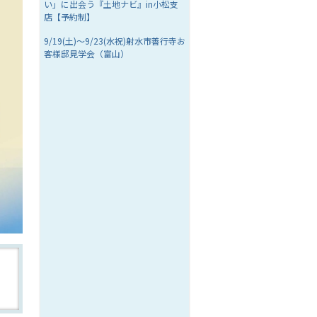
い」に出会う『土地ナビ』in小松支
店【予約制】
9/19(土)～9/23(水祝)射水市善行寺お
客様邸見学会（富山）