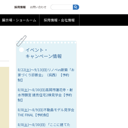
展示場・ショールーム
採用情報・会社情報
イベント・
キャンペーン情報
8/22(土)～9/13(日)リノベvs新築「お
家づくり診断会」（呉西）【予約
制】
8/8(土)～8/30(日)高岡市蓮花寺・射
水市鏡宮 建売住宅2棟見学会【予約
制】
8/8(土)～8/9(日)不動島モデル見学会
THE FINAL【予約制】
8/8(土)～8/30(日) 「ここに建てた