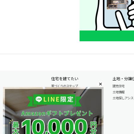
住宅を建てたい
土地・分譲
家づくりのステップ
建売住宅
自由設計注文住宅
土地情報
木の特性を活かした北陸の家づくり
土地探しアシスト L
住宅の性能
安心のアフターサービス
商品情報
施工実例
モデル分譲住宅情報