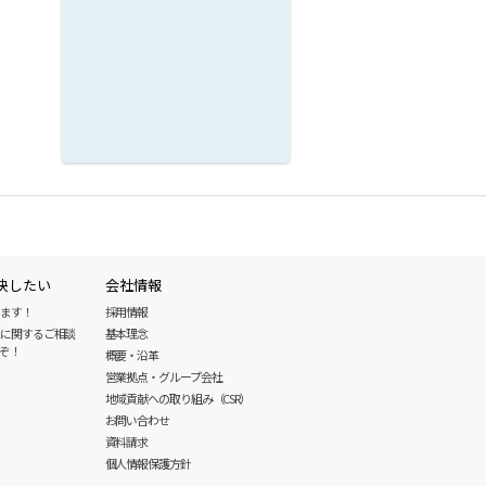
決したい
会社情報
します！
採用情報
産に関するご相談
基本理念
ぞ！
概要・沿革
営業拠点・グループ会社
地域貢献への取り組み（CSR）
お問い合わせ
資料請求
個人情報保護方針