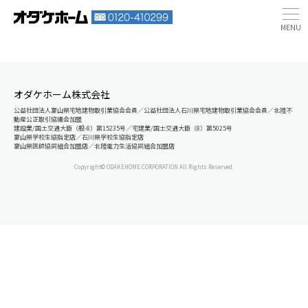
オダケホーム株式会社
公益社団法人富山県宅地建物取引業協会会員／公益社団法人石川県宅地建物取引業協会会員／北陸不
動産公正取引協議会加盟
建設業/国土交通大臣（般-8）第15235号／宅建業/国土交通大臣（8）第5025号
富山県学校生協指定店／石川県学校生協指定店
富山県医師協同組合加盟店／北陸電力生活協同組合加盟店
Copyright© ODAKEHOME CORPORATION All Rights Reserved.