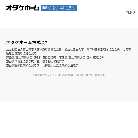
オダケホーム株式会社
公益社団法人富山県宅地建物取引業協会会員／公益社団法人石川県宅地建物取引業協会会員／北陸不
動産公正取引協議会加盟
建設業/国土交通大臣（般-8）第15235号／宅建業/国土交通大臣（8）第5025号
富山県学校生協指定店／石川県学校生協指定店
富山県医師協同組合加盟店／北陸電力生活協同組合加盟店
Copyright© ODAKEHOME CORPORATION All Rights Reserved.