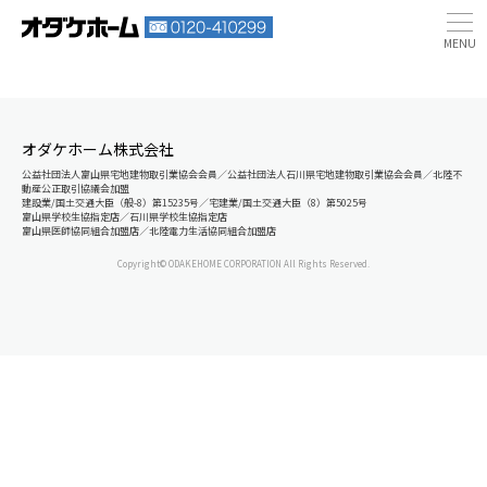
オダケホーム株式会社
公益社団法人富山県宅地建物取引業協会会員／公益社団法人石川県宅地建物取引業協会会員／北陸不
動産公正取引協議会加盟
建設業/国土交通大臣（般-8）第15235号／宅建業/国土交通大臣（8）第5025号
富山県学校生協指定店／石川県学校生協指定店
富山県医師協同組合加盟店／北陸電力生活協同組合加盟店
Copyright© ODAKEHOME CORPORATION All Rights Reserved.